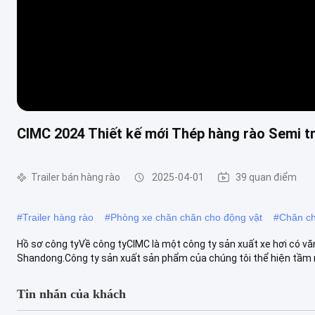
CIMC 2024 Thiết kế mới Thép hàng rào Semi tra
Trailer bán hàng rào
2025-04-01
39 quan điểm
#
Trailer hàng rào
#
Phòng xe chăn chăn cho động vật
#
Chăn ch
Hồ sơ công tyVề công tyCIMC là một công ty sản xuất xe hơi có v
Shandong.Công ty sản xuất sản phẩm của chúng tôi thể hiện tầm nh
Tin nhắn của khách