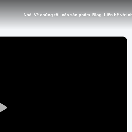
Nhà
Về chúng tôi
các sản phẩm
Blog
Liên hệ với c
Play
Video