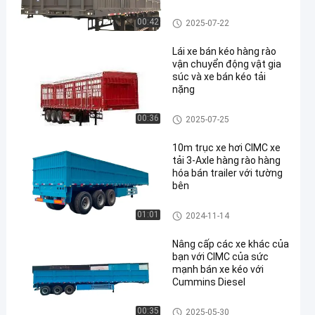
thép
Trailer bán hàng rào
00:42
2025-07-22
Lái xe bán kéo hàng rào
vận chuyển động vật gia
súc và xe bán kéo tải
nặng
Trailer bán hàng rào
00:36
2025-07-25
10m trục xe hơi CIMC xe
tải 3-Axle hàng rào hàng
hóa bán trailer với tường
bên
Trailer bán hàng rào
01:01
2024-11-14
Nâng cấp các xe khác của
bạn với CIMC của sức
mạnh bán xe kéo với
Cummins Diesel
Trailer bán hàng rào
00:35
2025-05-30